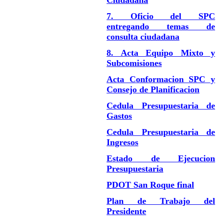
7. Oficio del SPC
entregando temas de
consulta ciudadana
8. Acta Equipo Mixto y
Subcomisiones
Acta Conformacion SPC y
Consejo de Planificacion
Cedula Presupuestaria de
Gastos
Cedula Presupuestaria de
Ingresos
Estado de Ejecucion
Presupuestaria
PDOT San Roque final
Plan de Trabajo del
Presidente