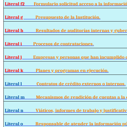
Literal f2
Formulario solicitud acceso a la informació
Literal g
Presupuesto de la Institución.
Literal h
Resultados de auditorías internas y guber
Literal i
Procesos de contrataciones.
Literal j
Empresas y personas que han incumplido c
Literal k
Planes y programas en ejecución.
Literal l
Contratos de crédito externos o internos.
Literal m
Mecanismos de rendición de cuentas a la c
Literal n
Viáticos, informes de trabajo y justificativ
Literal o
Responsable de atender la información púb