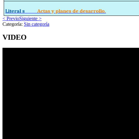
Literal s
Actas y planes de desarrollo.
< Previo
Siguiente >
Categoría:
Sin categoría
VIDEO